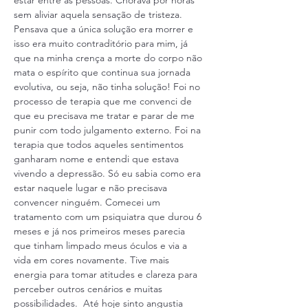
estar entre as pessoas. Chorava por horas 
sem aliviar aquela sensação de tristeza. 
Pensava que a única solução era morrer e 
isso era muito contraditório para mim, já 
que na minha crença a morte do corpo não 
mata o espírito que continua sua jornada 
evolutiva, ou seja, não tinha solução! Foi no 
processo de terapia que me convenci de 
que eu precisava me tratar e parar de me 
punir com todo julgamento externo. Foi na 
terapia que todos aqueles sentimentos 
ganharam nome e entendi que estava 
vivendo a depressão. Só eu sabia como era 
estar naquele lugar e não precisava 
convencer ninguém. Comecei um 
tratamento com um psiquiatra que durou 6 
meses e já nos primeiros meses parecia 
que tinham limpado meus óculos e via a 
vida em cores novamente. Tive mais 
energia para tomar atitudes e clareza para 
perceber outros cenários e muitas 
possibilidades.  Até hoje sinto angustia 